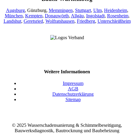
Augsburg
, Günzburg,
Memmingen
,
Stuttgart
,
Ulm
,
Heidenheim
,
München
,
Kempten
,
Donauwörth
,
Allgäu
,
Ingolstadt
,
Rosenheim
,
Landshut
,
Geretsried
,
Wolfratshausen
,
Friedberg
,
Unterschleißheim
Weitere Informationen
Impressum
AGB
Datenschutzerklärung
Sitemap
© 2025 Wasserschadensanierung & Schimmelbeseitigung,
Bauwerksdiagnostik, Bautrocknung und Baubeheizung