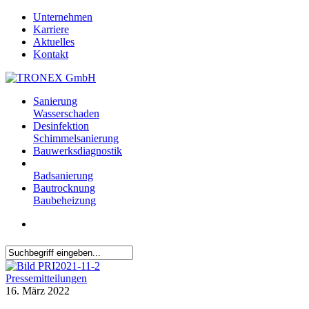
Skip
Unternehmen
to
Karriere
main
Aktuelles
content
Kontakt
search
Menu
Sanierung
Wasserschaden
Desinfektion
Schimmelsanierung
Bauwerksdiagnostik
Badsanierung
Bautrocknung
Baubeheizung
search
Close
Search
Pressemitteilungen
16. März 2022